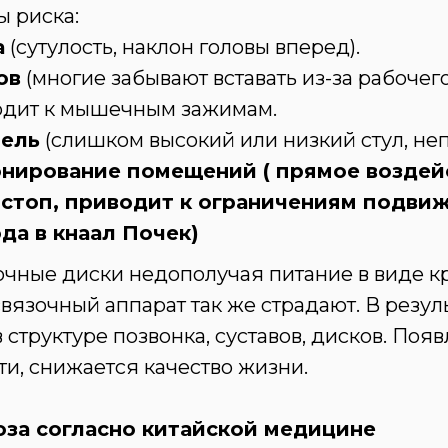
ы риска:
а
(сутулость, наклон головы вперед).
ов
(многие забывают вставать из-за рабочего
водит к мышечным зажимам.
бель
(слишком высокий или низкий стул, не
нирование помещений ( прямое воздейс
 стоп, приводит к ограничениям подвиж
да в кнаал Почек)
очные диски недополучая питание в виде к
 связочный аппарат так же страдают. В резу
структуре позвонка, суставов, дисков. Появ
и, снижается качество жизни.
за согласно китайской медицине