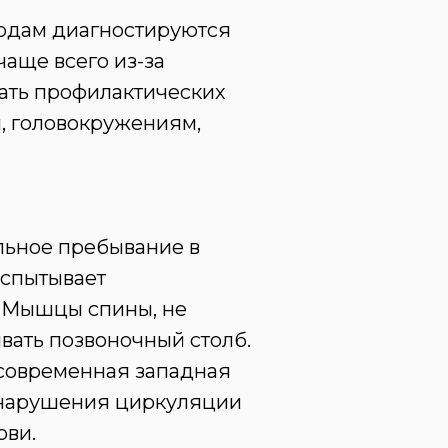
годам диагностируются
аще всего из-за
ать профилактических
, головокружениям,
льное пребывание в
испытывает
. Мышцы спины, не
вать позвоночный столб.
 современная западная
е нарушения циркуляции
ови.