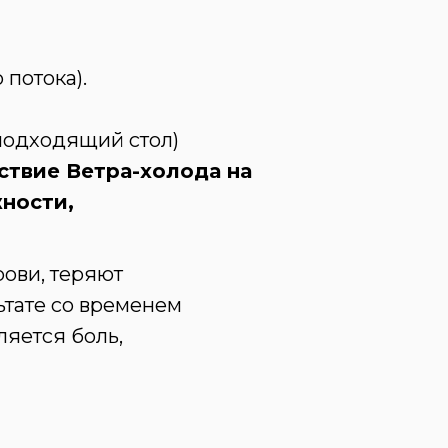
 потока).
подходящий стол)
твие Ветра-холода на
ности,
рови, теряют
льтате со временем
ляется боль,