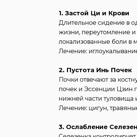
1. Застой Ци и Крови
Длительное сидение в од
жизни, переутомление и 
локализованные боли в 
Лечение: иглоукалывани
2. Пустота Инь Почек
Почки отвечают за костн
почек и Эссенции Цзин п
нижней части туловища и
Лечение: цигун, травяны
3. Ослабление Селезе
Селезенка контролирует