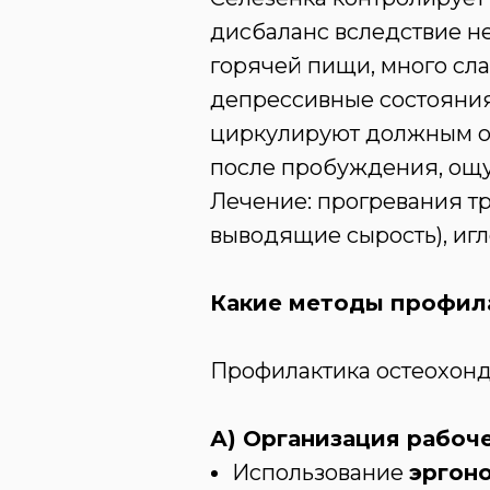
дисбаланс вследствие не
горячей пищи, много слад
депрессивные состояния)
циркулируют должным обр
после пробуждения, ощу
Лечение: прогревания т
выводящие сырость), иг
Какие методы профил
Профилактика остеохонд
А) Организация рабоче
Использование
эргон