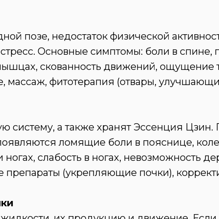
ной позе, недостаток физической активнос
стресс. Основные симптомы: боли в спине, п
мышцах, скованность движений, ощущение 
е, массаж, фитотерапия (отвары, улучшающи
ую систему, а также хранят Эссенция Цзин.
оявляются ломящие боли в пояснице, колен
 ногах, слабость в ногах, невозможность д
е препараты (укрепляющие почки), коррект
нки
 жидкости, их продукцию и движение. Если 