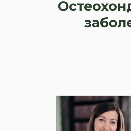
Остеохон
забол