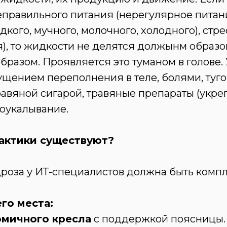
правильного питания (нерегулярное питани
кого, мучного, молочного, холодного), стрес
, то жидкости не делятся должынм образом
азом. Проявляется это туманом в голове. 
щением переполнения в теле, болями, туго
равяной сигарой, травяные препараты (укр
лоукалывание.
актики существуют?
роза у ИТ-специалистов должна быть компл
го места:
омичного кресла
с поддержкой поясницы.