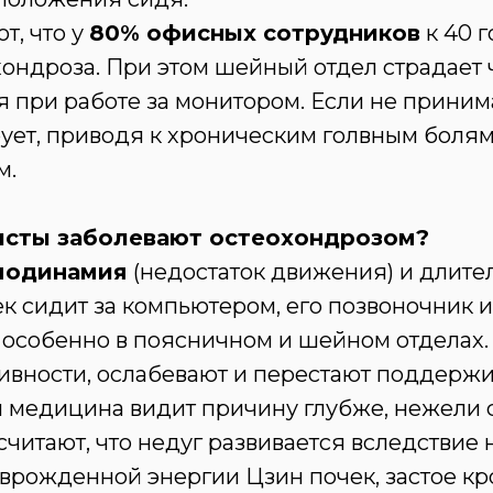
т, что у
80% офисных сотрудников
к 40 
ондроза. При этом шейный отдел страдает ч
 при работе за монитором. Если не приним
рует, приводя к хроническим голвным болям
м.
исты заболевают остеохондрозом?
подинамия
(недостаток движения) и длите
ек сидит за компьютером, его позвоночник 
, особенно в поясничном и шейном отделах
ивности, ослабевают и перестают поддержи
 медицина видит причину глубже, нежели
считают, что недуг развивается вследстви
врожденной энергии Цзин почек, застое кр