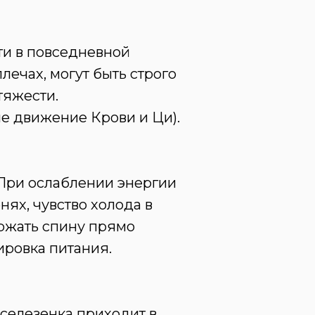
ти в повседневной
лечах, могут быть строго
тяжести.
е движение Крови и Ци).
 При ослаблении энергии
ях, чувство холода в
ержать спину прямо
ировка питания.
селезенка приходит в