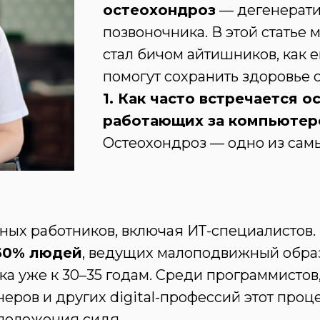
остеохондроз
— дегенерати
позвоночника. В этой статье
стал бичом айтишников, как 
помогут сохранить здоровье 
1. Как часто встречается 
работающих за компьютер
Остеохондроз — одно из сам
ных работников, включая ИТ-специалистов.
60% людей
, ведущих малоподвижный образ
а уже к 30–35 годам. Среди программистов
еров и других digital-профессий этот проц
 положения сидя.