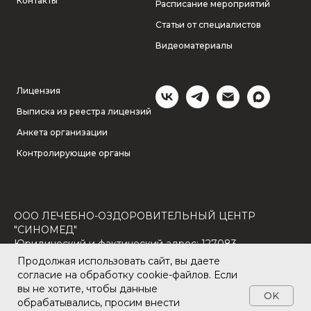
Контакты
Расписание мероприятий
Статьи от специалистов
Видеоматериалы
Лицензия
Выписка из реестра лицензий
Анкета организации
Контролирующие органы
ООО ЛЕЧЕБНО-ОЗДОРОВИТЕЛЬНЫЙ ЦЕНТР
"СИНОМЕД"
Юридический и фактический адрес: 127083,
Г.МОСКВА, АЛ. ПЕТРОВСКО-РАЗУМОВСКАЯ, Д. 4,
Продолжая использовать сайт, вы даете
ПОМЕЩ. III, КОМНАТА 9 ЭТАЖ 1
согласие на обработку cookie-файлов. Если
вы не хотите, чтобы данные
© 2025 Синомед
OK
обрабатывались, просим внести