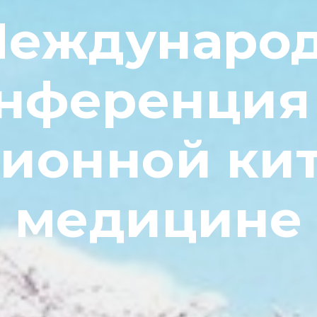
Междунаро
нференция
ионной ки
медицине