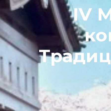
IV 
ко
Традиц