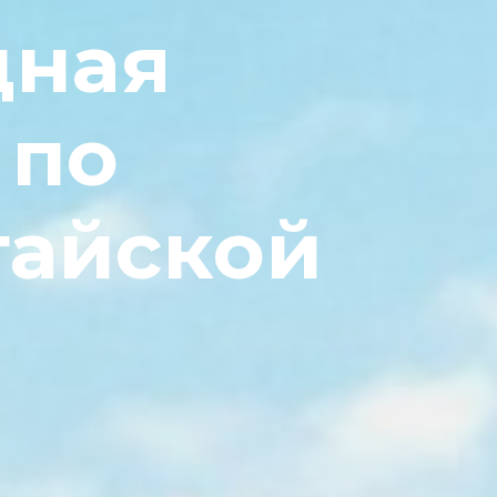
дная
 по
тайской